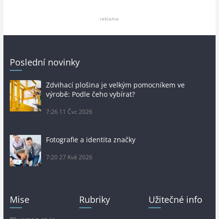
reklama
Poslední novinky
Zdvihací plošina je velkým pomocníkem ve
výrobě: Podle čeho vybírat?
7:26
11 Čvc 2026
Fotografie a identita značky
7:20
27 Kvě 2026
Mise
Rubriky
Užitečné info