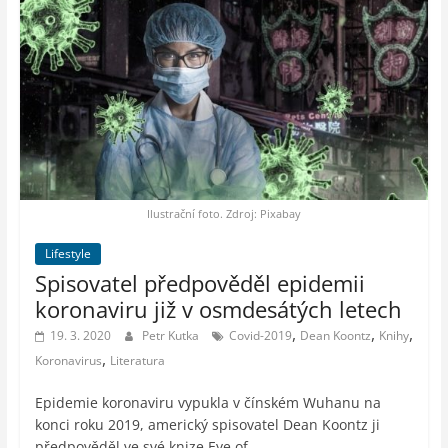
Ilustrační foto. Zdroj: Pixabay
Lifestyle
Spisovatel předpověděl epidemii
koronaviru již v osmdesátých letech
,
,
,
19. 3. 2020
Petr Kutka
Covid-2019
Dean Koontz
Knihy
,
Koronavirus
Literatura
Epidemie koronaviru vypukla v čínském Wuhanu na
konci roku 2019, americký spisovatel Dean Koontz ji
předpověděl ve své knize Eye of