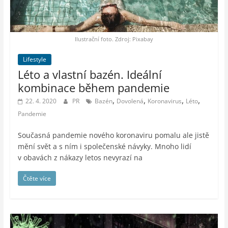
auto-
moto,
vesmír
Ilustrační foto. Zdroj: Pixabay
Lifestyle
Léto a vlastní bazén. Ideální
kombinace během pandemie
,
,
,
,
22. 4. 2020
PR
Bazén
Dovolená
Koronavirus
Léto
Pandemie
Současná pandemie nového koronaviru pomalu ale jistě
mění svět a s ním i společenské návyky. Mnoho lidí
v obavách z nákazy letos nevyrazí na
Čtěte více