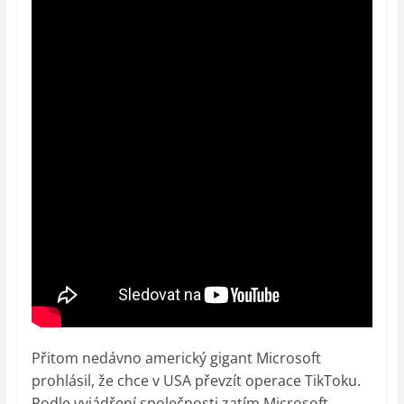
Přitom nedávno americký gigant Microsoft
prohlásil, že chce v USA převzít operace TikToku.
Podle vyjádření společnosti zatím Microsoft