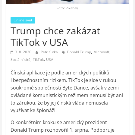
auto-
moto,
Foto: Pixabay
vesmír
Online svět
Trump chce zakázat
TikTok v USA
,
,
3. 8. 2020
Petr Kutka
Donald Trump
Microsoft
,
,
Sociální sítě
TikTok
USA
Čínská aplikace je podle amerických politiků
i bezpečnostním rizikem. TikTok je sice v rukou
soukromé společnosti Byte Dance, avšak v zemi
ovládané komunistickým režimem nemusí být ani
to zárukou, že by jej čínská vláda nemusela
využívat ke špionáži.
O konkrétním kroku se americký prezident
Donald Trump rozhovořil 1. srpna. Podporuje