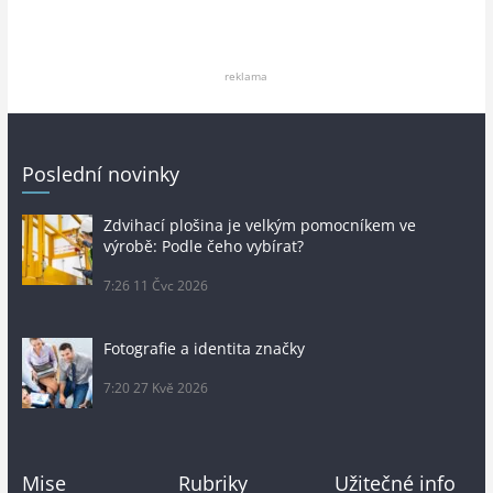
reklama
Poslední novinky
Zdvihací plošina je velkým pomocníkem ve
výrobě: Podle čeho vybírat?
7:26
11 Čvc 2026
Fotografie a identita značky
7:20
27 Kvě 2026
Mise
Rubriky
Užitečné info