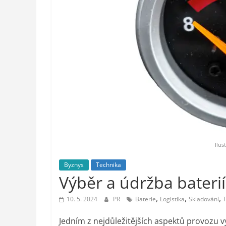
styl,
auto-
moto,
vesmír
Ilus
Byznys
Technika
Výběr a údržba bateri
,
,
,
10. 5. 2024
PR
Baterie
Logistika
Skladování
T
Jedním z nejdůležitějších aspektů provozu v