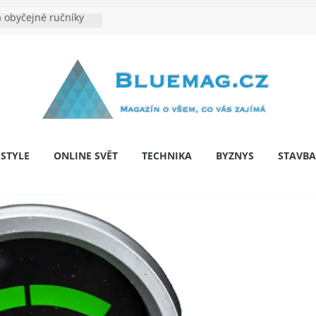
 obyčejné ručníky
na je velkým
e výrobě: Podle čeho
dentita značky
y: Na co myslet, aby
 pár let nepřekvapila
bariér: když auto
í svobodu
ESTYLE
ONLINE SVĚT
TECHNIKA
BYZNYS
STAVBA