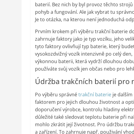
baterií. Bez nich by byl provoz těchto stroj
pohyb a fungování. Ale jak vybrat tu správnou
Je to otázka, na kterou není jednoduchá od
Prvním krokem při výběru trakční baterie do 
zahrnuje faktory jako je typ vozíku, jeho ve
tyto faktory ovlivňují typ baterie, který bu
vysokozdvižný vozík intenzivně po celý den
výkonnou baterii, která vydrží dlouhou dob
používáte svůj vozík jen občas nebo pro le
Údržba trakčních baterií pro 
Po výběru správné
trakční baterie
je dalším 
faktorem pro jejich dlouhou životnost a opt
doporučení výrobce, kontrolu hladiny elektro
důležité také sledovat teplotu baterie při na
mohlo zkrátit její životnost. Pro údržbu tra
a zařízení. To zahrnuje např. použivání vho