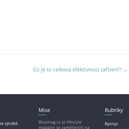
Co je to celková efektivnost zařízení?
→
Mise
Rubriky
Bluemag.cz je lifestyle
ve výrobě:
Byznys
magazín se zaměřením na