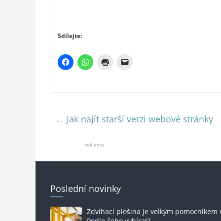
Sdílejte:
←
Jak najít starší verzi webové stránky
reklama
Poslední novinky
Zdvihací plošina je velkým pomocníkem 
Podle čeho vybírat?