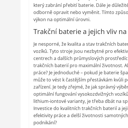
který zabrání přebití baterie. Dále je důleži
odborně opravit nebo vyměnit. Tímto způsobe
výkon na optimální úrovni.
Trakční baterie a jejich vliv n
Je nesporné, že kvalita a stav trakčních ba
vozíků. Tyto stroje jsou nezbytné pro efekti
centrech a dalších průmyslových prostředíc
trakčních baterií pro maximální životnost. A
práce? Je jednoduché – pokud je baterie šp
může to vést k častějším přestávkám kvůli
zařízení. Je tedy zřejmé, že jak správný výbě
optimální fungování vysokozdvižných vozíků.
lithium-iontové varianty, je třeba dbát na sp
Investice do kvalitních trakčních baterií a j
efektivity práce a delší životnosti samotnýc
podnikání?