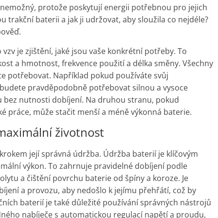
ů nemožný, protože poskytují energii potřebnou pro jejich
 trakční baterii a jak ji udržovat, aby sloužila co nejdéle?
pověď.
vzv je zjištění, jaké jsou vaše konkrétní potřeby. To
likost a hmotnost, frekvence použití a délka směny. Všechny
dete potřebovat. Například pokud používáte svůj
, budete pravděpodobně potřebovat silnou a vysoce
u bez nutnosti dobíjení. Na druhou stranu, pokud
hké práce, může stačit menší a méně výkonná baterie.
maximální životnost
krokem její správná údržba. Údržba baterií je klíčovým
imální výkon. To zahrnuje pravidelné dobíjení podle
lytu a čištění povrchu baterie od špíny a koroze. Je
bíjení a provozu, aby nedošlo k jejímu přehřátí, což by
kčních baterií je také důležité používání správných nástrojů
dného nabíječe s automatickou regulací napětí a proudu,