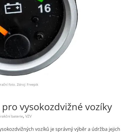
trační foto. Zdroj: Freepik
í pro vysokozdvižné vozíky
,
rakční baterie
VZV
ysokozdvižných vozíků je správný výběr a údržba jejich