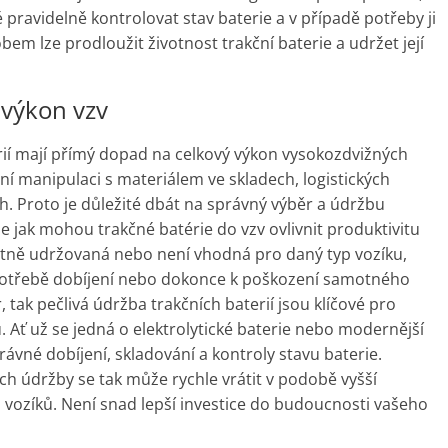
té pravidelně kontrolovat stav baterie a v případě potřeby ji
m lze prodloužit životnost trakční baterie a udržet její
a výkon vzv
terií mají přímý dopad na celkový výkon vysokozdvižných
vní manipulaci s materiálem ve skladech, logistických
h. Proto je důležité dbát na správný výběr a údržbu
le jak mohou trakčné batérie do vzv ovlivnit produktivitu
atně udržovaná nebo není vhodná pro daný typ vozíku,
 potřebě dobíjení nebo dokonce k poškození samotného
r, tak pečlivá údržba trakčních baterií jsou klíčové pro
 Ať už se jedná o elektrolytické baterie nebo modernější
rávné dobíjení, skladování a kontroly stavu baterie.
ejich údržby se tak může rychle vrátit v podobě vyšší
h vozíků. Není snad lepší investice do budoucnosti vašeho