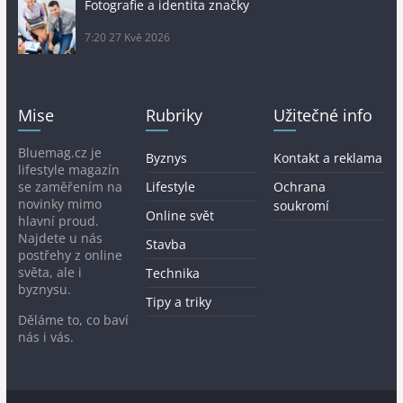
Fotografie a identita značky
7:20
27 Kvě 2026
Mise
Rubriky
Užitečné info
Bluemag.cz je
Byznys
Kontakt a reklama
lifestyle magazín
se zaměřením na
Lifestyle
Ochrana
novinky mimo
soukromí
Online svět
hlavní proud.
Najdete u nás
Stavba
postřehy z online
světa, ale i
Technika
byznysu.
Tipy a triky
Děláme to, co baví
nás i vás.