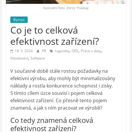
auto-
moto,
Ilustrační foto. Zdroj: Pixabay
vesmír
Byznys
Co je to celková
efektivnost zařízení?
,
,
,
18. 5. 2024
PR
Logistika
OEE
Práce s daty
,
Skladování
Software
V současné době stále rostou požadavky na
efektivní výrobu, aby mohly být minimalizovány
náklady a rostla konkurence schopnost i zisky.
S tímto cílem úzce souvisí i pojem celková
efektivnost zařízení. Co přesně tento pojem
znamená, a jak s ním pracovat ve výrobě?
Co tedy znamená celková
efektivnost zařízení?