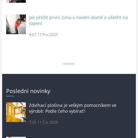
Jak přežít první zimu v novém domě a ušetřit na
topení
9:07
17 Pro 2025
reklama
Poslední novinky
Zdvihací plošina je velkým pomocníkem ve
výrobě: Podle čeho vybírat?
7:26
11 Čvc 2026