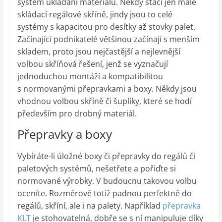
systém ukládání materiálu. Někdy stačí jen malé
skládací regálové skříně, jindy jsou to celé
systémy s kapacitou pro desítky až stovky palet.
Začínající podnikatelé většinou začínají s menším
skladem, proto jsou nejčastější a nejlevnější
volbou skříňová řešení, jenž se vyznačují
jednoduchou montáží a kompatibilitou
s normovanými přepravkami a boxy. Někdy jsou
vhodnou volbou skříně či šuplíky, které se hodí
především pro drobný materiál.
Přepravky a boxy
Vybíráte-li úložné boxy či přepravky do regálů či
paletových systémů, nešetřete a pořiďte si
normované výrobky. V budoucnu takovou volbu
oceníte. Rozměrově totiž padnou perfektně do
regálů, skříní, ale i na palety. Například
přepravka
KLT
je stohovatelná, dobře se s ní manipuluje díky