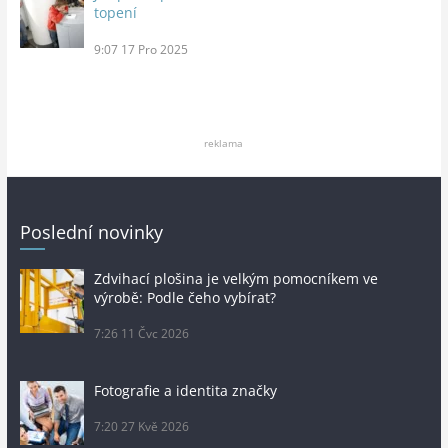
topení
9:07
17 Pro 2025
reklama
Poslední novinky
Zdvihací plošina je velkým pomocníkem ve
výrobě: Podle čeho vybírat?
7:26
11 Čvc 2026
Fotografie a identita značky
7:20
27 Kvě 2026