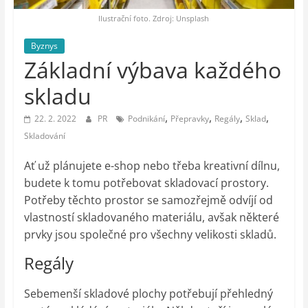
auto-
moto,
Ilustrační foto. Zdroj: Unsplash
vesmír
Byznys
Základní výbava každého
skladu
,
,
,
,
22. 2. 2022
PR
Podnikání
Přepravky
Regály
Sklad
Skladování
Ať už plánujete e-shop nebo třeba kreativní dílnu,
budete k tomu potřebovat skladovací prostory.
Potřeby těchto prostor se samozřejmě odvíjí od
vlastností skladovaného materiálu, avšak některé
prvky jsou společné pro všechny velikosti skladů.
Regály
Sebemenší skladové plochy potřebují přehledný