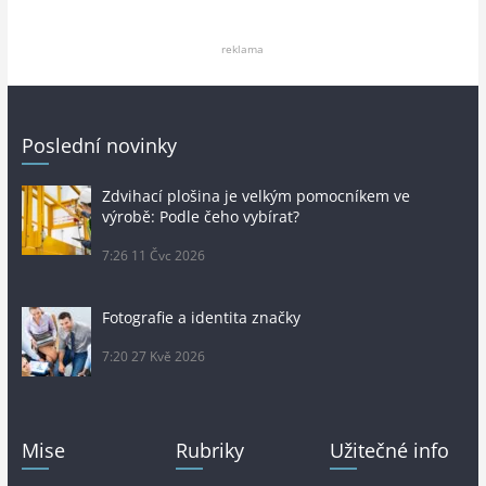
reklama
Poslední novinky
Zdvihací plošina je velkým pomocníkem ve
výrobě: Podle čeho vybírat?
7:26
11 Čvc 2026
Fotografie a identita značky
7:20
27 Kvě 2026
Mise
Rubriky
Užitečné info