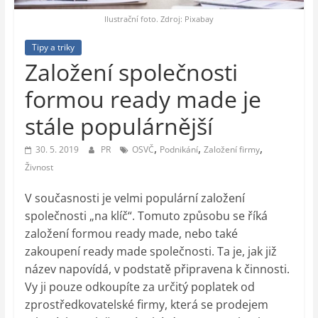
auto-
moto,
Ilustrační foto. Zdroj: Pixabay
vesmír
Tipy a triky
Založení společnosti
formou ready made je
stále populárnější
,
,
,
30. 5. 2019
PR
OSVČ
Podnikání
Založení firmy
Živnost
V současnosti je velmi populární založení
společnosti „na klíč“. Tomuto způsobu se říká
založení formou ready made, nebo také
zakoupení ready made společnosti. Ta je, jak již
název napovídá, v podstatě připravena k činnosti.
Vy ji pouze odkoupíte za určitý poplatek od
zprostředkovatelské firmy, která se prodejem