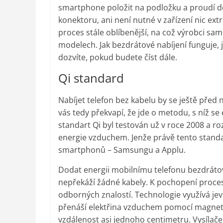
smartphone položit na podložku a proudí do
konektoru, ani není nutné v zařízení nic extr
proces stále oblíbenější, na což výrobci samo
modelech. Jak bezdrátové nabíjení funguje, ja
dozvíte, pokud budete číst dále.
Qi standard
Nabíjet telefon bez kabelu by se ještě před n
vás tedy překvapí, že jde o metodu, s níž
standart Qi byl testován už v roce 2008 a r
energie vzduchem. Jenže právě tento standard
smartphonů – Samsungu a Applu.
Dodat energii mobilnímu telefonu bezdráto
nepřekáží žádné kabely. K pochopení proce
odborných znalostí. Technologie využívá je
přenáší elektřina vzduchem pomocí magneti
vzdálenost asi jednoho centimetru. Vysílače