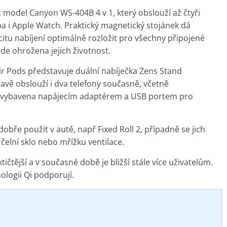
t model Canyon WS-404B 4 v 1, který obslouží až čtyři
ba i Apple Watch. Praktický magnetický stojánek dá
tu nabíjení optimálně rozložit pro všechny připojené
de ohrožena jejich životnost.
ir Pods představuje duální nabíječka Zens Stand
avě obslouží i dva telefony současně, včetně
 je vybavena napájecím adaptérem a USB portem pro
bře použít v autě, např Fixed Roll 2, případně se jich
a čelní sklo nebo mřížku ventilace.
ičtější a v současné době je bližší stále více uživatelům.
ologii Qi podporují.