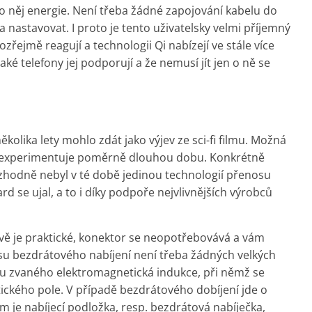
 něj energie. Není třeba žádné zapojování kabelu do
a nastavovat. I proto je tento uživatelsky velmi příjemný
zřejmě reagují a technologii Qi nabízejí ve stále více
ké telefony jej podporují a že nemusí jít jen o ně se
ěkolika lety mohlo zdát jako výjev ze sci-fi filmu. Možná
 se experimentuje poměrně dlouhou dobu. Konkrétně
ozhodně nebyl v té době jedinou technologií přenosu
 se ujal, a to i díky podpoře nejvlivnějších výrobců
vě je praktické, konektor se neopotřebovává a vám
su bezdrátového nabíjení není třeba žádných velkých
vu zvaného elektromagnetická indukce, při němž se
ckého pole. V případě bezdrátového dobíjení jde o
m je nabíjecí podložka, resp. bezdrátová nabíječka,