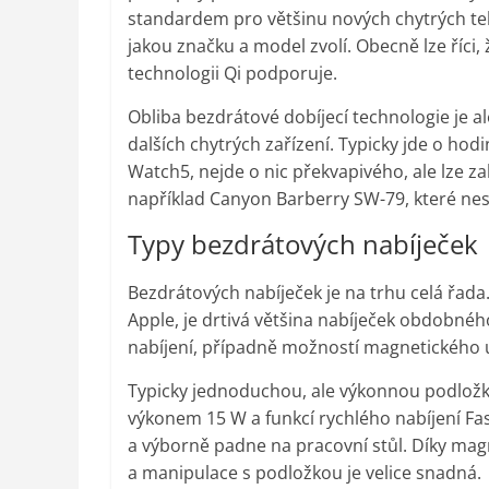
standardem pro většinu nových chytrých tel
jakou značku a model zvolí. Obecně lze říci, 
technologii Qi podporuje.
Obliba bezdrátové dobíjecí technologie je ale
dalších chytrých zařízení. Typicky jde o ho
Watch5, nejde o nic překvapivého, ale lze za
například Canyon Barberry SW-79, které nest
Typy bezdrátových nabíječek
Bezdrátových nabíječek je na trhu celá řad
Apple, je drtivá většina nabíječek obdobného
nabíjení, případně možností magnetického u
Typicky jednoduchou, ale výkonnou podložk
výkonem 15 W a funkcí rychlého nabíjení Fas
a výborně padne na pracovní stůl. Díky ma
a manipulace s podložkou je velice snadná.