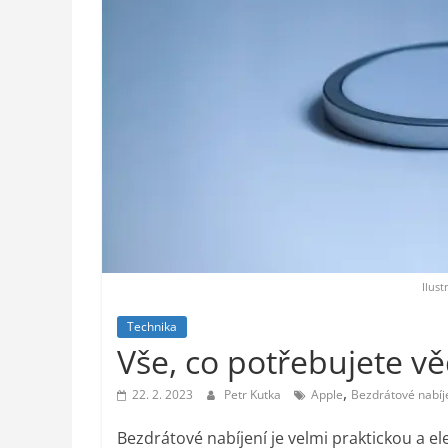
styl,
auto-
moto,
vesmír
Ilust
Technika
Vše, co potřebujete v
,
22. 2. 2023
Petr Kutka
Apple
Bezdrátové nabíj
Bezdrátové nabíjení je velmi praktickou a el