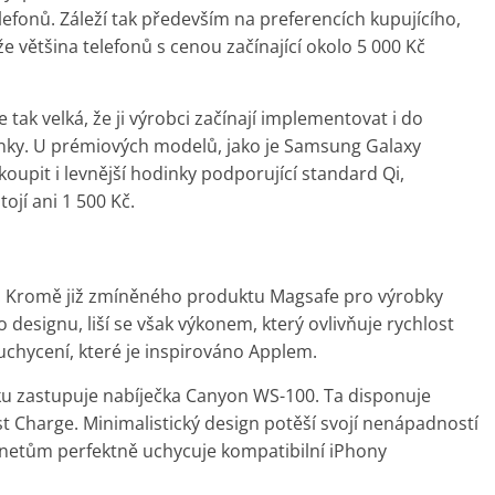
efonů. Záleží tak především na preferencích kupujícího,
že většina telefonů s cenou začínající okolo 5 000 Kč
 tak velká, že ji výrobci začínají implementovat i do
dinky. U prémiových modelů, jako je Samsung Galaxy
koupit i levnější hodinky podporující standard Qi,
ojí ani 1 500 Kč.
a. Kromě již zmíněného produktu Magsafe pro výrobky
 designu, liší se však výkonem, který ovlivňuje rychlost
chycení, které je inspirováno Applem.
u zastupuje nabíječka Canyon WS-100. Ta disponuje
t Charge. Minimalistický design potěší svojí nenápadností
gnetům perfektně uchycuje kompatibilní iPhony