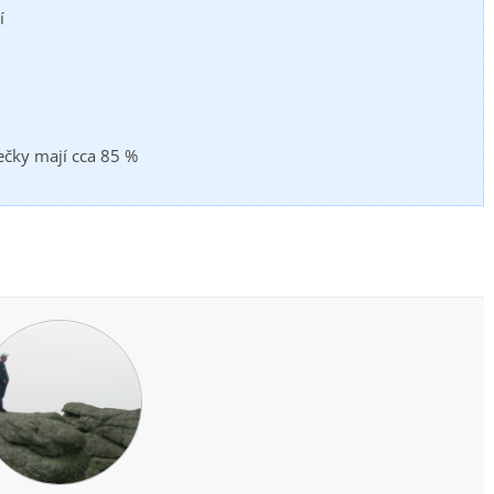
í
ečky mají cca 85 %