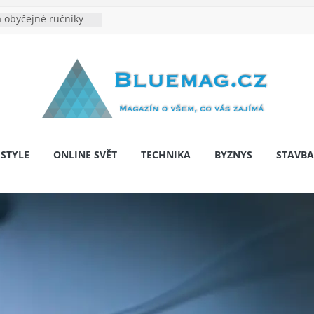
 obyčejné ručníky
na je velkým
e výrobě: Podle čeho
dentita značky
y: Na co myslet, aby
 pár let nepřekvapila
bariér: když auto
í svobodu
ESTYLE
ONLINE SVĚT
TECHNIKA
BYZNYS
STAVBA