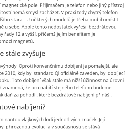
í magnetické pole. Přijímačem je telefon nebo jiný přístroj
žitostí nemá smysl zacházet. V praxi tedy chytrý telefon
lšího starat. U některých modelů je třeba mobil umístit
sně u sebe. Apple tento nedostatek vyřešil bezdrátovou
 řady 12 a vyšší, přičemž jejím benefitem je
pomocí magnetů.
e stále zvyšuje
nevýhody. Oproti konvenčnímu dobíjení je pomalejší, ale
e 2010, kdy byl standard Qi oficiálně zaveden, byl dobíjecí
ku. Toto dobíjení však stále má nižší účinnost na úrovni
což znamená, že pro nabití stejného telefonu budeme
ak daň za pohodlí, které bezdrátové nabíjení přináší.
átové nabíjení?
inantou vlajkových lodí jednotlivých značek. Její
yl přirozenou evolucí a v současnosti se stává