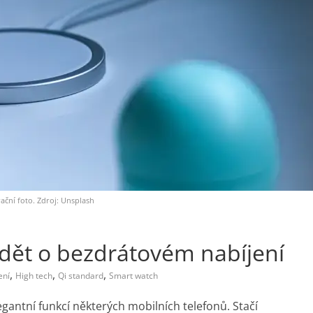
rační foto. Zdroj: Unsplash
ědět o bezdrátovém nabíjení
,
,
,
ení
High tech
Qi standard
Smart watch
egantní funkcí některých mobilních telefonů. Stačí