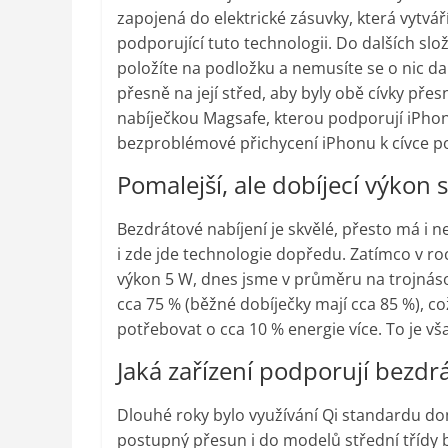
zapojená do elektrické zásuvky, která vytvář
podporující tuto technologii. Do dalších slo
položíte na podložku a nemusíte se o nic da
přesně na její střed, aby byly obě cívky pře
nabíječkou Magsafe, kterou podporují iPhony
bezproblémové přichycení iPhonu k cívce 
Pomalejší, ale dobíjecí výkon s
Bezdrátové nabíjení je skvělé, přesto má i 
i zde jde technologie dopředu. Zatímco v roc
výkon 5 W, dnes jsme v průměru na trojnásob
cca 75 % (běžné dobíječky mají cca 85 %), 
potřebovat o cca 10 % energie více. To je vš
Jaká zařízení podporují bezdr
Dlouhé roky bylo využívání Qi standardu dom
postupný přesun i do modelů střední třídy b