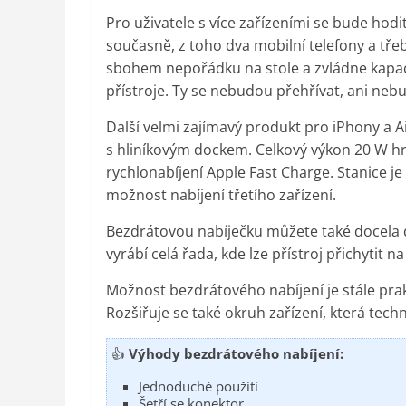
Pro uživatele s více zařízeními se bude hodi
současně, z toho dva mobilní telefony a tře
sbohem nepořádku na stole a zvládne kapaci
přístroje. Ty se nebudou přehřívat, ani nebu
Další velmi zajímavý produkt pro iPhony a A
s hliníkovým dockem. Celkový výkon 20 W hr
rychlonabíjení Apple Fast Charge. Stanice
možnost nabíjení třetího zařízení.
Bezdrátovou nabíječku můžete také docela do
vyrábí celá řada, kde lze přístroj přichytit n
Možnost bezdrátového nabíjení je stále prakt
Rozšiřuje se také okruh zařízení, která techn
👍
Výhody bezdrátového nabíjení:
Jednoduché použití
Šetří se konektor