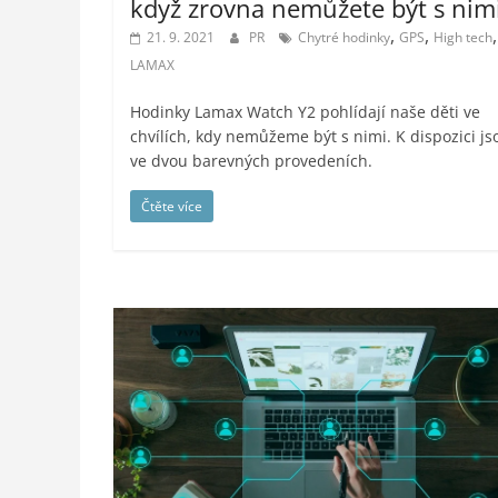
když zrovna nemůžete být s nim
,
,
,
21. 9. 2021
PR
Chytré hodinky
GPS
High tech
LAMAX
Hodinky Lamax Watch Y2 pohlídají naše děti ve
chvílích, kdy nemůžeme být s nimi. K dispozici js
ve dvou barevných provedeních.
Čtěte více