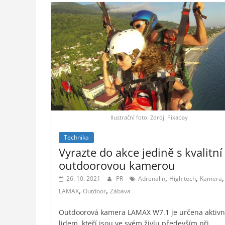
Ilustrační foto. Zdroj: Pixabay
Technika
Vyrazte do akce jedině s kvalitní
outdoorovou kamerou
,
,
,
26. 10. 2021
PR
Adrenalin
High tech
Kamera
,
,
LAMAX
Outdoor
Zábava
Outdoorová kamera LAMAX W7.1 je určena aktiv
lidem, kteří jsou ve svém živlu především při