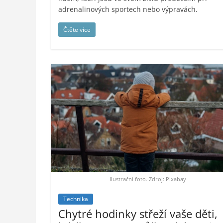
adrenalinových sportech nebo výpravách.
Čtěte více
Ilustrační foto. Zdroj: Pixabay
Technika
Chytré hodinky střeží vaše děti,