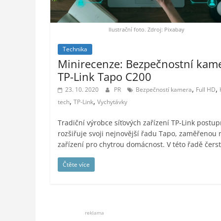
Ilustrační foto. Zdroj: Pixabay
Technika
Minirecenze: Bezpečnostní kam
TP-Link Tapo C200
,
,
23. 10. 2020
PR
Bezpečností kamera
Full HD
,
,
tech
TP-Link
Vychytávky
Tradiční výrobce síťových zařízení TP-Link postu
rozšiřuje svoji nejnovější řadu Tapo, zaměřenou 
zařízení pro chytrou domácnost. V této řadě čers
Čtěte více
reklama