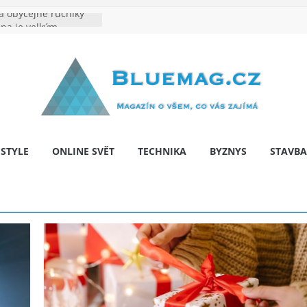
 obyčejné ručníky
ina je velkým
e výrobě: Podle čeho
identita značky
hy: Na co myslet, aby
a pár let nepřekvapila
 bariér: když auto
í svobodu
ESTYLE
ONLINE SVĚT
TECHNIKA
BYZNYS
STAVBA