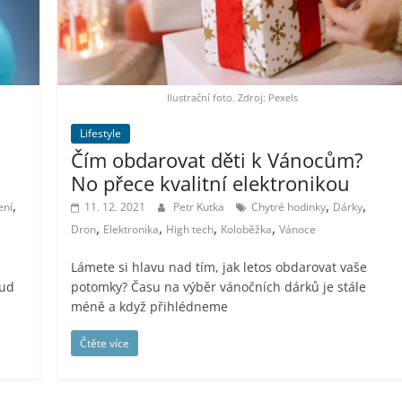
Ilustrační foto. Zdroj: Pexels
Lifestyle
Čím obdarovat děti k Vánocům?
No přece kvalitní elektronikou
,
,
,
ení
11. 12. 2021
Petr Kutka
Chytré hodinky
Dárky
,
,
,
,
Dron
Elektronika
High tech
Koloběžka
Vánoce
Lámete si hlavu nad tím, jak letos obdarovat vaše
kud
potomky? Času na výběr vánočních dárků je stále
méně a když přihlédneme
Čtěte více