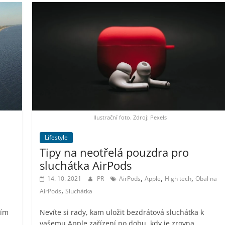
Ilustrační foto. Zdroj: Pexels
Lifestyle
Tipy na neotřelá pouzdra pro
sluchátka AirPods
,
,
,
14. 10. 2021
PR
AirPods
Apple
High tech
Obal na
,
AirPods
Sluchátka
ním
Nevíte si rady, kam uložit bezdrátová sluchátka k
vašemu Apple zařízení po dobu, kdy je zrovna