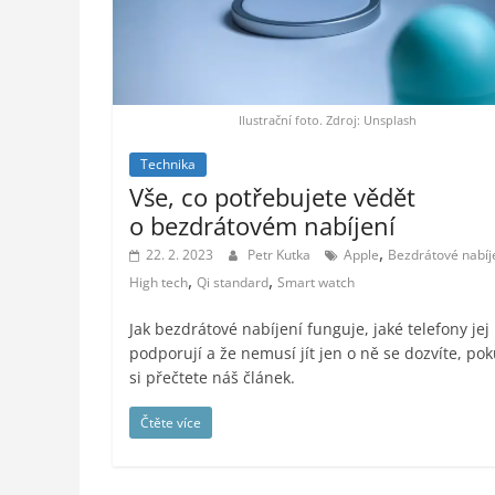
styl,
auto-
moto,
vesmír
Ilustrační foto. Zdroj: Unsplash
Technika
Vše, co potřebujete vědět
o bezdrátovém nabíjení
,
22. 2. 2023
Petr Kutka
Apple
Bezdrátové nabíj
,
,
High tech
Qi standard
Smart watch
Jak bezdrátové nabíjení funguje, jaké telefony jej
podporují a že nemusí jít jen o ně se dozvíte, po
si přečtete náš článek.
Čtěte více