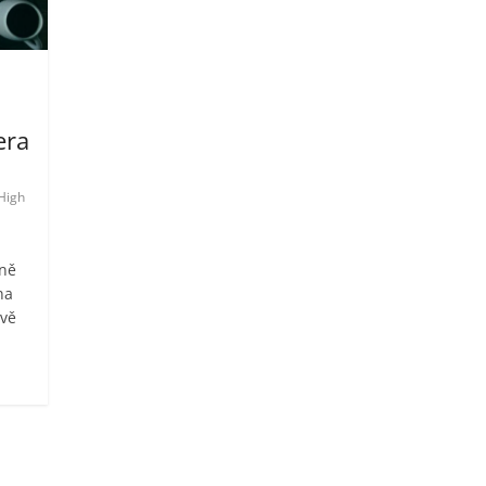
era
High
pně
na
tvě