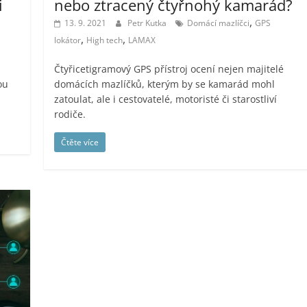
i
nebo ztracený čtyřnohý kamarád?
,
13. 9. 2021
Petr Kutka
Domácí mazlíčci
GPS
,
,
lokátor
High tech
LAMAX
Čtyřicetigramový GPS přístroj ocení nejen majitelé
ou
domácích mazlíčků, kterým by se kamarád mohl
zatoulat, ale i cestovatelé, motoristé či starostliví
rodiče.
Čtěte více