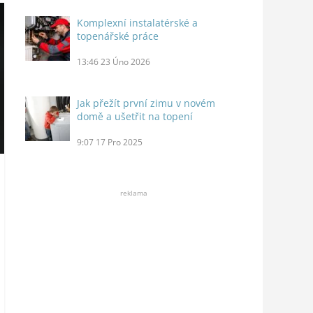
Komplexní instalatérské a
topenářské práce
13:46
23 Úno 2026
Jak přežít první zimu v novém
domě a ušetřit na topení
9:07
17 Pro 2025
reklama