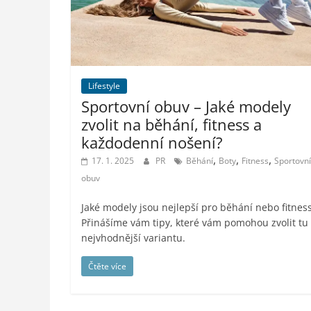
styl,
auto-
moto,
vesmír
Lifestyle
Sportovní obuv – Jaké modely
zvolit na běhání, fitness a
každodenní nošení?
,
,
,
17. 1. 2025
PR
Běhání
Boty
Fitness
Sportovní
obuv
Jaké modely jsou nejlepší pro běhání nebo fitnes
Přinášíme vám tipy, které vám pomohou zvolit tu
nejvhodnější variantu.
Čtěte více