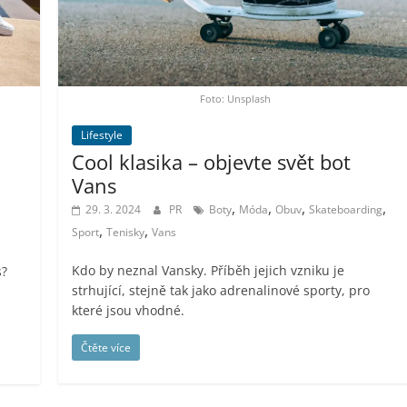
Foto: Unsplash
Lifestyle
Cool klasika – objevte svět bot
Vans
,
,
,
,
29. 3. 2024
PR
Boty
Móda
Obuv
Skateboarding
,
,
Sport
Tenisky
Vans
Kdo by neznal Vansky. Příběh jejich vzniku je
s?
strhující, stejně tak jako adrenalinové sporty, pro
které jsou vhodné.
Čtěte více