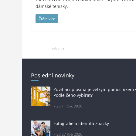
dámské tenisky.
Čtěte více
reklama
Poslední novinky
Zdvihací plošina je velkým pomocníkem 
Podle čeho vybírat?
7:26
11 Čvc 2026
Fotografie a identita značky
7:20
27 Kvě 2026