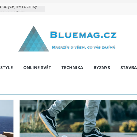
 obyčejné ručníky
ina je velkým
e výrobě: Podle čeho
dentita značky
hy: Na co myslet, aby
a pár let nepřekvapila
 bariér: když auto
í svobodu
ESTYLE
ONLINE SVĚT
TECHNIKA
BYZNYS
STAVBA