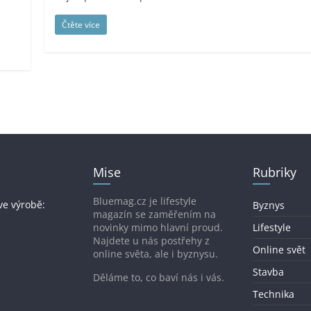
Čtěte více
Mise
Rubriky
Bluemag.cz je lifestyle
ve výrobě:
Byznys
magazín se zaměřením na
novinky mimo hlavní proud.
Lifestyle
Najdete u nás postřehy z
Online svět
online světa, ale i byznysu.
Stavba
Děláme to, co baví nás i vás.
Technika