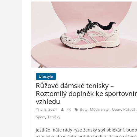
Lifestyle
Růžové dámské tenisky –
Roztomilý doplněk ke sportovn
vzhledu
,
,
,
,
5. 3. 2024
PR
Boty
Móda a styl
Obuv
Růžová
,
Sport
Tenisky
Jestliže máte rády ryze ženský styl oblékání, bud
vám letos do vašeho outfitu hodit i stylové růžové