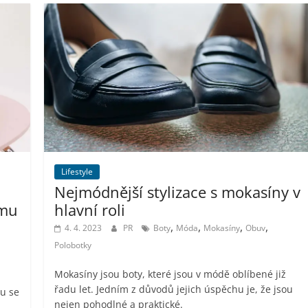
Lifestyle
Nejmódnější stylizace s mokasíny v
ímu
hlavní roli
,
,
,
,
4. 4. 2023
PR
Boty
Móda
Mokasíny
Obuv
Polobotky
Mokasíny jsou boty, které jsou v módě oblíbené již
řadu let. Jedním z důvodů jejich úspěchu je, že jsou
ou se
nejen pohodlné a praktické.