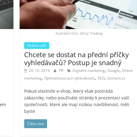
Ilustrační foto. Zdroj: Pixabay
Online svět
Chcete se dostat na přední příčky
vyhledávačů? Postup je snadný
,
,
24. 10. 2019
PR
Digitální marketing
Google
Online
,
,
,
marketing
Optimalizace pro vyhledávače
SEO
Seznam.cz
Pokud vlastníte e-shop, který však postrádá
zákazníky, nebo používáte stránky k prezentaci vaší
kem
společnosti, které ale mají nízkou návštěvnost, měli
byste
Čtěte více