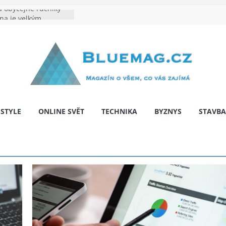
 obyčejné ručníky
ina je velkým
e výrobě: Podle čeho
dentita značky
hy: Na co myslet, aby
a pár let nepřekvapila
 bariér: když auto
í svobodu
ESTYLE
ONLINE SVĚT
TECHNIKA
BYZNYS
STAVBA