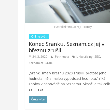
styl,
auto-
moto,
vesmír
Ilustrační foto. Zdroj: Pixabay
Online svět
Konec Sranku. Seznam.cz jej v
březnu zrušil
,
,
24. 3. 2020
Petr Kutka
Linkbuilding
SEO
,
Seznam.cz
Srank
„Srank jsme v březnu 2020 zrušili, protože jeho
hodnota měla malou vypovídací hodnotu,“ říká
zpráva v nápovědě na Seznamu. Skončila tak cel
zajímavá
Čtěte více