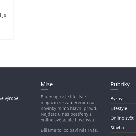
 je
Mise
Rubriky
Bluemag.cz je lifestyle
ve výrobě:
Byznys
magazín se zaměřením na
novinky mimo hlavní proud.
Lifestyle
Najdete u nás postřehy z
Online svět
online světa, ale i byznysu.
Stavba
Děláme to, co baví nás i vás.