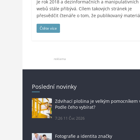
Je rok 2018 a dezinformačních a manipulativních
webů stále přibývá. Cílem takových stránek je
přesvědčit čtenáře o tom, že publikovaný materiál
Čtěte více
reklama
Poslední novinky
Zdvihací plošina je velkým pomocníkem 
Podle čeho vybírat?
7:26
11 Čvc 2026
Fotografie a identita značky