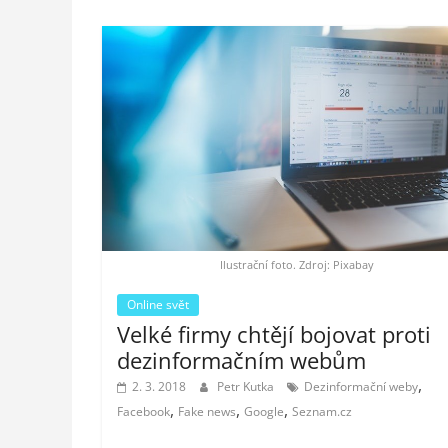
Ilustrační foto. Zdroj: Pixabay
Online svět
Velké firmy chtějí bojovat proti
dezinformačním webům
,
2. 3. 2018
Petr Kutka
Dezinformační weby
,
,
,
Facebook
Fake news
Google
Seznam.cz